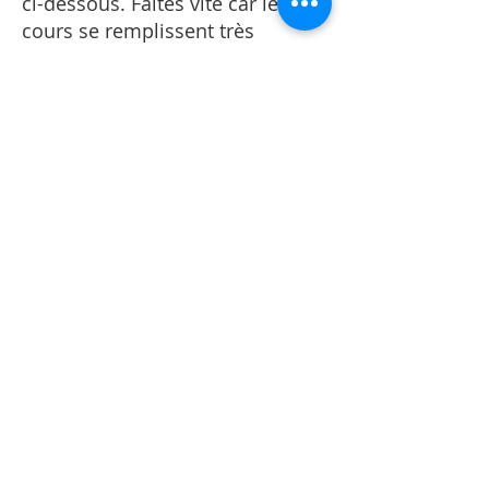
ci-dessous. Faites vite car les
cours se remplissent très
rapidement.
Voir l'
horaire
des cours
Voir les
détails
des cours
TÉMOIGNAGES