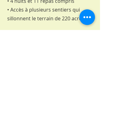
• 4 nuits et 11 repas compris
• Accès à plusieurs sentiers qui
sillonnent le terrain de 220 acres.
Partie 2 – Formation au Centre
Arc-en-fleur à Sherbrooke - 3 jours
du 13 au 15 novembre 2026
• Les 3 lunchs sont inclus.
2 jours de suivi au Centre Arc-en-
fleur à Sherbrooke
• Ces 2 jours permettent de
partager vos premières
expériences, de répondre aux
questions et de repratiquer les
techniques apprises. Les 2 lunchs